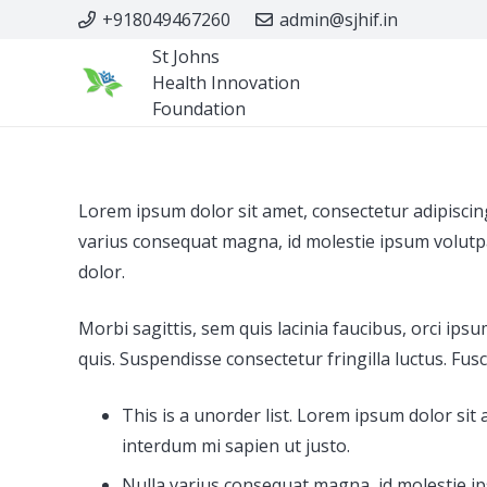
+918049467260
admin@sjhif.in
St Johns
Health Innovation
Foundation
Lorem ipsum dolor sit amet, consectetur adipiscing 
varius consequat magna, id molestie ipsum volutpat
dolor.
Morbi sagittis, sem quis lacinia faucibus, orci ip
quis. Suspendisse consectetur fringilla luctus. Fusc
This is a unorder list. Lorem ipsum dolor sit 
interdum mi sapien ut justo.
Nulla varius consequat magna, id molestie ip