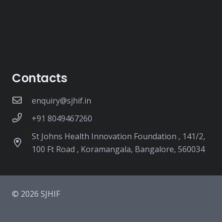
Contacts
enquiry@sjhif.in
+91 8049467260
St Johns Health Innovation Foundation , 141/2,
100 Ft Road , Koramangala, Bangalore, 560034
© 2026 SJHIF